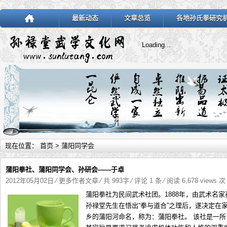
最新动态
文章总览
各地孙氏拳研究
Loading...
现在位置：
首页
> 蒲阳同学会
蒲阳拳社、蒲阳同学会、孙研会——于卓
2012年05月02日
⁄
更多作者文章
⁄ 共 993字
⁄
评论 1 条
⁄ 阅读 6,678 views 次
蒲阳拳社为民间武术社团。1888年，由武术名家孙禄
孙禄堂先生在悟出“拳与道合”之理后，遂决定在
乡的蒲阳河命名，称为：蒲阳拳社。 该社是一