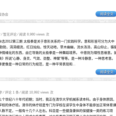
阅读全文
极协会
字
⁄
暂无评论
⁄ 阅读 8,980 views 次
杂志2012第三期 太极拳是关于意形关系的一门实践科学。意和形皆可分为大中
机勃勃，涓涓细流，红日灿灿，惊天动地，草木幽幽，流水汤汤，高山仰止，循
种情绪化的东西，由它导致的太极拳是一种舞蹈境界。 中意则为理性思维意。
诀》所说“心静、身灵、气敛、劲整、神聚”等等。是一种冷静意，一种思考意。
拳更像是一种日常的行为规范，是一种平常表现和...
阅读全文
9字
⁄
评论 1 条
⁄ 阅读 10,992 views 次
上个世纪八十年代初期；当时，我正在清华大学机械系读本科。由于身体原因
学校的体疗班。清华的体疗班是专门为学校在读学生中身体不能参加正常体育
人数不定，一般有十几个人左右。科目是一些健身康体的保健操一类的练习项