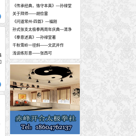
《传承经典，恪守本真》—孙禄堂
关于拜师——胡俭雷
《问道常州-四首》—福刚
孙式张支太极拳两周年庆典—清净
《拳意述真》—孙禄堂著
千秋雪岭一径斜——文武并作
浅谈练形意——张西可
循
张西可答网友问
如
形意拳技击——张西可
中航工业制造所太极协会担纲北京
梁漱溟与《拳意述真》两则—施勇
传承精艺扬四海 弘扬太极耀九州—
民国十八年，孙祖禄堂公逸文《拳
太极非遗传承人——霍培林
《孙式太极拳道功研究》前言——张
，
课
孙式太极拳道功研究初步—张大辉
传统武术提高实战水平妙招：需要