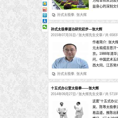
为有幸师从剑云
益身心的深刻文
孙式太极拳
,
张大辉
孙式太极拳道功研究初步—张大辉
2015年07月31日
⁄
张大辉先生文章
⁄ 共 658
作者简介: 张大
元太祖成吉思汗
京。1988年
问，中国武术五
西大同、江苏常
孙式太极拳
,
张大辉
十五式办公室太极拳——张大辉
2014年09月27日
⁄
张大辉先生文章
⁄ 共 571
这套“十五式办
吴、陈等太极拳
易品道，推陈出