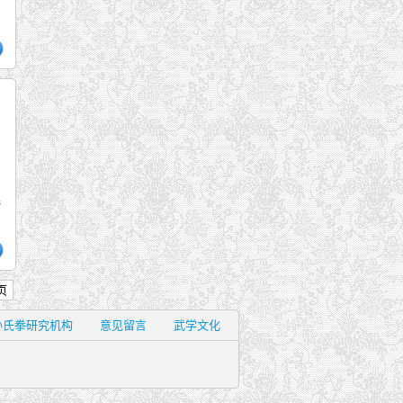
前
拳
页
孙氏拳研究机构
意见留言
武学文化