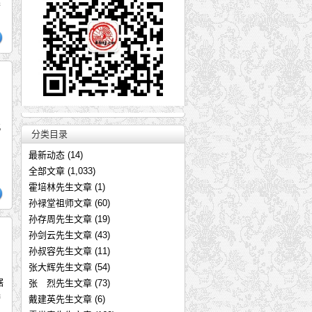
健
北
分类目录
最新动态
(14)
山
全部文章
(1,033)
霍培林先生文章
(1)
孙禄堂祖师文章
(60)
孙存周先生文章
(19)
孙剑云先生文章
(43)
孙叔容先生文章
(11)
张大辉先生文章
(54)
据
张 烈先生文章
(73)
胯
戴建英先生文章
(6)