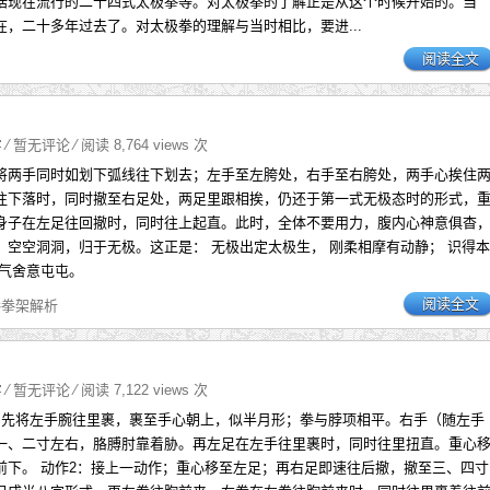
括现在流行的二十四式太极拳等。对太极拳的了解正是从这个时候开始的。当
在，二十多年过去了。对太极拳的理解与当时相比，要进...
阅读全文
字
⁄
暂无评论
⁄ 阅读 8,764 views 次
将两手同时如划下弧线往下划去；左手至左胯处，右手至右胯处，两手心挨住
往下落时，同时撤至右足处，两足里跟相挨，仍还于第一式无极态时的形式，
身子在左足往回撤时，同时往上起直。此时，全体不要用力，腹内心神意俱杳
；空空洞洞，归于无极。这正是： 无极出定太极生， 刚柔相摩有动静； 识得本
行气舍意屯屯。
阅读全文
拳拳架解析
字
⁄
暂无评论
⁄ 阅读 7,122 views 次
；先将左手腕往里裹，裹至手心朝上，似半月形；拳与脖项相平。右手（随左手
一、二寸左右，胳膊肘靠着胁。再左足在左手往里裹时，同时往里扭直。重心
前下。 动作2：接上一动作；重心移至左足；再右足即速往后撤，撤至三、四寸