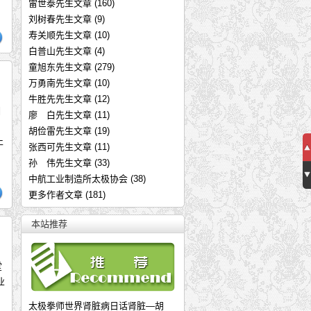
雷世泰先生文章
(160)
刘树春先生文章
(9)
寿关顺先生文章
(10)
白普山先生文章
(4)
童旭东先生文章
(279)
万勇南先生文章
(10)
牛胜先先生文章
(12)
相
廖 白先生文章
(11)
胡俭雷先生文章
(19)
止
张西可先生文章
(11)
因
传承精艺扬四海 弘扬太极耀九州—
孙 伟先生文章
(33)
中航工业制造所太极协会
(38)
民国十八年，孙祖禄堂公逸文《拳
更多作者文章
(181)
太极非遗传承人——霍培林
《孙式太极拳道功研究》前言——张
本站推荐
孙式太极拳道功研究初步—张大辉
传统武术提高实战水平妙招：需要
堂
内家拳之规矩
业
太极拳讲稿——支燮棠（下）
太极拳师世界肾脏病日话肾脏—胡