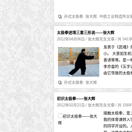
孙式太极拳
,
张大辉
,
中航工业制造所太
太极拳进境三意三形说——张大辉
2012年04月06日
⁄
张大辉先生文章
⁄ 共 541
发表于《武魂》
小。 大意如生
善诱等等。是一
李亦畲的《五字
由它导致的太极
孙式太极拳
,
张大辉
初识太极拳——张大辉
2012年02月21日
⁄
张大辉先生文章
⁄ 共 156
接触太极拳，是
我的体育课转入
的同学开设的。