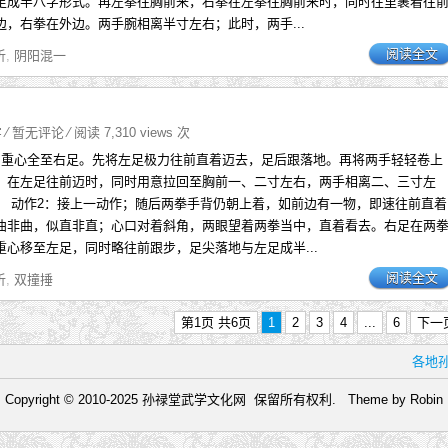
足成半八字形式。再左拳往胸前来，右拳在左拳往胸前来时，同时往里裹着往
边，右拳在外边。两手腕相离半寸左右；此时，两手...
阅读全文
析
,
阴阳混一
字
⁄
暂无评论
⁄ 阅读 7,310 views 次
；重心全至右足。先将左足极力往前直着迈去，足后跟落地。再将两手轻轻卷上
，在左足往前迈时，同时用意拉回至胸前一、二寸左右，两手相离二、三寸左
。 动作2：接上一动作；随后两拳手背仍朝上着，如前边有一物，即速往前直着
曲非曲，似直非直；心口对着斜角，两眼望着两拳当中，直着看去。右足在两
重心移至左足，同时略往前跟步，足尖落地与左足成半...
阅读全文
析
,
双撞捶
第1页 共6页
1
2
3
4
...
6
下一
各地
Copyright © 2010-2025 孙禄堂武学文化网 保留所有权利. Theme by
Robin