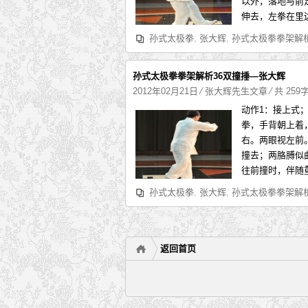
以外，落地与前
伸去，左拳在里
孙式太极拳
,
张大辉
,
孙式太极拳拳架解
孙式太极拳拳架解析36双撞捶—张大辉
2012年02月21日
⁄
张大辉先生文章
⁄ 共 259
动作1：接上式
拳，手背朝上着
右。两眼视左前
撞去；两胳膊似
往前撞时，伴随
孙式太极拳
,
张大辉
,
孙式太极拳拳架解
返回首页