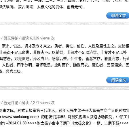
安排，结构严谨；与文，一理、二气、三才、四象、五行、六合、七星、八卦、九
法缜密。 蒙古密法，太极文化的变体，创自元代...
阅读全文
字
⁄
暂无评论
⁄ 阅读 6,329 views 次
，豪杰、俊杰、贤才及专才秉之。质者，佛性、仙性、人性及魔性主之。交错
 非豪杰不足以命世，非俊杰不足以辅世，非贤才不足以济世，非专才不足以补
深具慈悲，妙觉圆通，泽及当世，感念后来。仙性者，善念常存，雅量高志，行
。人性者，四季分明，常怀敬畏，应时而作，随遇而安。魔性者，善恶混淆，
荡，悲喜至极。
阅读全文
字
⁄
暂无评论
⁄ 阅读 7,271 views 次
佳节到来之际，孙式太极拳第三代传人，孙剑云先生弟子张大辉先生向广大的孙禄
p://www.sunlutang.com）的朋友们拜年！鸣谢央视华人频道协助摄制，中航工
--2014.01.30 >>>>附太极协会电子期刊《太极文化》一期、二期下载<<<<