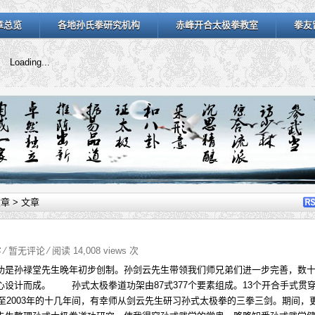
章总览
各地孙氏拳研究机构
赤峰开合太极拳教室
拳友
Loading...
文章
> 文章
字
⁄
暂无评论
⁄ 阅读 14,008 views 次
是孙禄堂先生晚年初步创制。孙剑云先生带领我们师兄弟们进一步完善，数
心设计而成。 孙式太极拳道功架由87式377个要素组成。13个开合手式贯
年至2003年的十几年间，有幸师从剑云先生研习孙式太极拳的三拳三剑。期间，