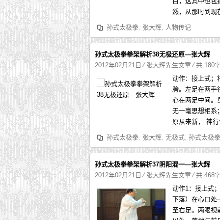
目，这其中也包
然，从那时到现
孙式太极拳
,
张大辉
,
人物传记
孙式太极拳拳架解析38无极还原—张大辉
2012年02月21日
⁄
张大辉先生文章
⁄ 共 180
动作：接上式；
胯。左足在两手
心在两足中间。
无一毫思想相系
原从来新， 神
孙式太极拳
,
张大辉
,
无极式
,
孙式太极
孙式太极拳拳架解析37阴阳混一—张大辉
2012年02月21日
⁄
张大辉先生文章
⁄ 共 468
动作1：接上式
下落）在心口处
至右足。两眼视