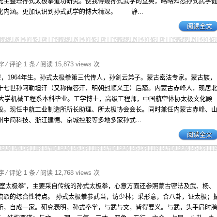
先生整理孙式太极拳道功研究。使我得窥孙式武学的堂奥，略略知悉孙式武学
化内涵。更加认识到孙式武学的博大精深。 静...
阅读全文
3字
⁄
评论 1 条
⁄ 阅读 15,873 views 次
辉，1964年生。孙式太极拳第三代传人，孙剑云弟子。蒙古密法专家。蒙古族，
十七世孙阿勒坦汗（又称俺答汗，明朝封顺义王）后裔。内蒙古赤峰人，现居
清华大学机械工程系本科毕业。工学博士，高级工程师，中国航空体协太极文化顾
段。现任中航工业制造所所长助理、所太极协会会长。同时兼任内蒙古赤峰、
州中简科技、浙江建德、京城控股等多地多家孙式...
阅读全文
9字
⁄
评论 1 条
⁄ 阅读 12,768 views 次
公室太极拳”，主要采自传统的孙式太极拳，心意方面还参照蒙古密法及武、杨、
流派的综合性特点。 孙式太极拳参武当，访少林；采形意，合八卦，证太极；
新，自成一家。研究表明，孙式拳学，与武与文，皆得要义。与武，头手肩时