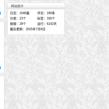
内家拳之规矩
网站统计
太极拳讲稿——支燮棠（下）
日志：1046篇
评论：180条
太极拳师世界肾脏病日话肾脏—胡
分类：23个
标签：330个
《传承经典，恪守本真》—孙禄堂
链接：28个
运行：6142天
关于拜师——胡俭雷
最后更新：2025年7月9日
《问道常州-四首》—福刚
两
孙式张支太极拳两周年庆典—清净
重
《拳意述真》—孙禄堂著
，
千秋雪岭一径斜——文武并作
浅谈练形意——张西可
张西可答网友问
形意拳技击——张西可
中航工业制造所太极协会担纲北京
梁漱溟与《拳意述真》两则—施勇
移