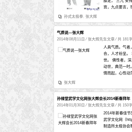
膝足，“三九”
宫，九点要言，理
孙式太极拳
,
张大辉
气质说—张大辉
2014年08月11日
⁄
张大辉先生文章
⁄ 共 181
人具气质。气者
合，人才纷呈。
世。 佛性者，
动世，典范一时
情而起，心性动
张大辉
孙禄堂武学文化网张大辉会长2014新春拜年
2014年01月30日
⁄
张大辉先生文章
⁄ 共 150
2014年新春
武学文化网（htt
制造所太极协会制作