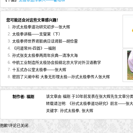
您可能还会对这些文章感兴趣！
孙式太极拳道功研究初步—张大辉
太极拳讲稿——支燮棠（下）
太极拳师世界肾脏病日话肾脏—胡俭雷
《问道常州-四首》—福刚
孙式张支太极拳两周年庆典—清净大海
中航工业制造所太极协会担纲北京大学对外汉语教学
十五式办公室太极拳——张大辉
密因了义阐中和 大象无形理太极—孙式太极拳传人张大辉
该文章由 福刚 于10年前发表在
张大辉先生文章
分类
制作者:
福刚
转载请注明:
《孙式太极拳道功研究》前言——张大辉
关键字:
孙式太极拳
,
张大辉
抱歉!评论已关闭.