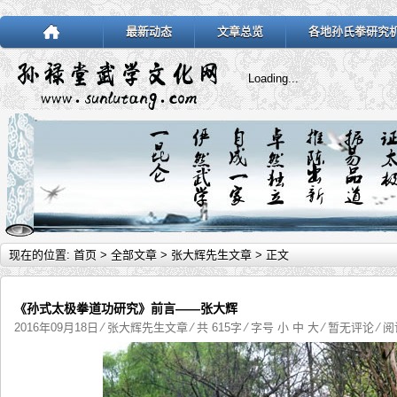
最新动态
文章总览
各地孙氏拳研究
Loading...
现在的位置:
首页
>
全部文章
>
张大辉先生文章
> 正文
《孙式太极拳道功研究》前言——张大辉
2016年09月18日
⁄
张大辉先生文章
⁄ 共 615字 ⁄ 字号
小
中
大
⁄
暂无评论
⁄ 阅