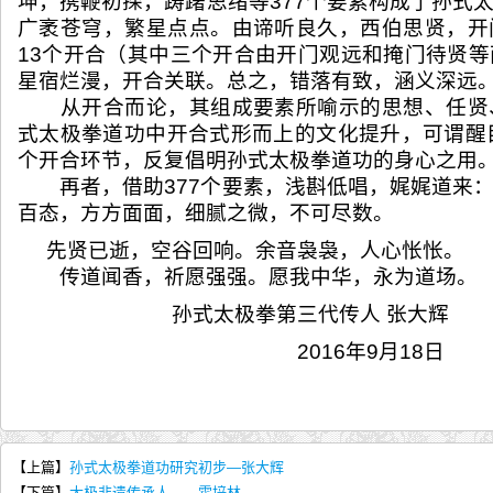
坤，携鞭初探，踌躇思绪等377个要素构成了孙式
广袤苍穹，繁星点点。由谛听良久，西伯思贤，开
13个开合（其中三个开合由开门观远和掩门待贤
星宿烂漫，开合关联。总之，错落有致，涵义深远
从开合而论，其组成要素所喻示的思想、任贤
式太极拳道功中开合式形而上的文化提升，可谓醒
个开合环节，反复倡明孙式太极拳道功的身心之用
再者，借助377个要素，浅斟低唱，娓娓道来：
百态，方方面面，细腻之微，不可尽数。
先贤已逝，空谷回响。余音袅袅，人心怅怅。
传道闻香，祈愿强强。愿我中华，永为道场。
孙式太极拳第三代传人 张大辉
2016年9月18日
【上篇】
孙式太极拳道功研究初步—张大辉
【下篇】
太极非遗传承人——霍培林