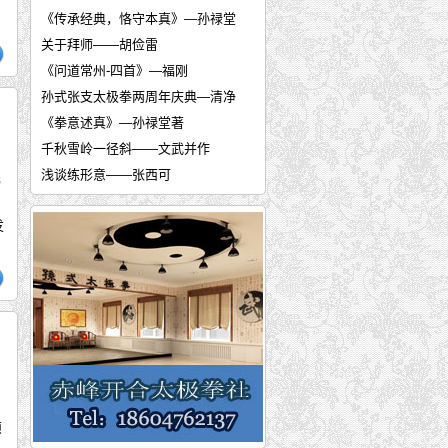
、
《传承经典，恪守本真》—孙禄堂
关于拜师——胡俭雷
《问道常州-四首》—福刚
孙式张支太极拳两周年庆典—清净
《拳意述真》—孙禄堂著
千秋雪岭一径斜——文武并作
浅谈练形意——张西可
书
张西可答网友问
发
形意拳技击——张西可
中航工业制造所太极协会担纲北京
梁漱溟与《拳意述真》两则—施勇
传承精艺扬四海 弘扬太极耀九州—
民国十八年，孙祖禄堂公逸文《拳
太极非遗传承人——霍培林
《孙式太极拳道功研究》前言——张
孙式太极拳道功研究初步—张大辉
烦
传统武术提高实战水平妙招：需要