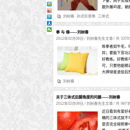
下垂，两手五指
跟外撇45度，朝
刘树春
,
孙式形意拳
,
三体式
拳 与 缘——刘树春
2012年02月08日
⁄
刘树春先生文章
⁄ 共 337
练拳者如牛毛，
异；要能下苦功
好教练。好教练
可，只要他能精
大牌球星退役后
刘树春
关于三体式后脚角度的问题——刘树春
2012年02月08日
⁄
刘树春先生文章
⁄ 共 997
近日看到有爱好
确的三体式就不
是否完全按照拳