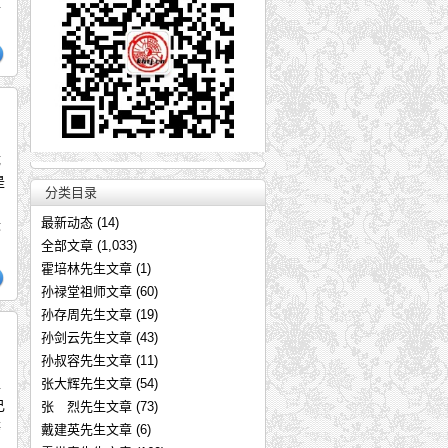
足
优
是
分类目录
最新动态
(14)
际
全部文章
(1,033)
霍培林先生文章
(1)
孙禄堂祖师文章
(60)
孙存周先生文章
(19)
孙剑云先生文章
(43)
孙叔容先生文章
(11)
正
张大辉先生文章
(54)
己
张 烈先生文章
(73)
等
戴建英先生文章
(6)