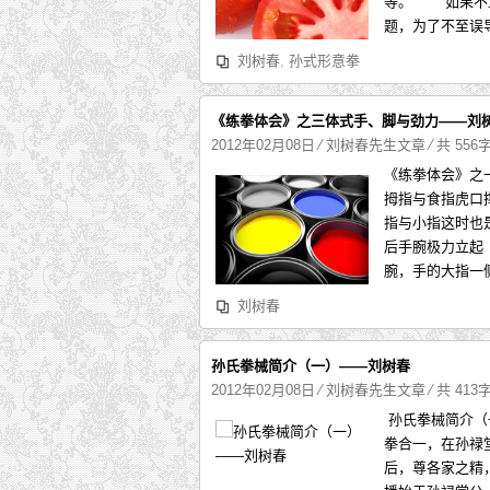
等。 如果不
题，为了不至误
刘树春
,
孙式形意拳
《练拳体会》之三体式手、脚与劲力——刘
2012年02月08日
⁄
刘树春先生文章
⁄ 共 556
《练拳体会》之
拇指与食指虎口
指与小指这时也
后手腕极力立起
腕，手的大指一
刘树春
孙氏拳械简介（一）——刘树春
2012年02月08日
⁄
刘树春先生文章
⁄ 共 413
孙氏拳械简介（
拳合一，在孙禄
后，尊各家之精