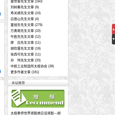
雷世泰先生文章
(160)
刘树春先生文章
(9)
寿关顺先生文章
(10)
白普山先生文章
(4)
童旭东先生文章
(279)
万勇南先生文章
(10)
牛胜先先生文章
(12)
廖 白先生文章
(11)
大
胡俭雷先生文章
(19)
然
张西可先生文章
(11)
传承精艺扬四海 弘扬太极耀九州—
孙 伟先生文章
(33)
中航工业制造所太极协会
(38)
民国十八年，孙祖禄堂公逸文《拳
更多作者文章
(181)
太极非遗传承人——霍培林
《孙式太极拳道功研究》前言——张
本站推荐
孙式太极拳道功研究初步—张大辉
传统武术提高实战水平妙招：需要
内家拳之规矩
太极拳讲稿——支燮棠（下）
传
太极拳师世界肾脏病日话肾脏—胡