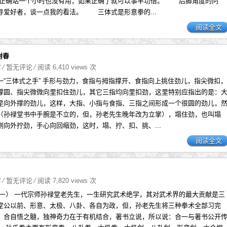
正确站一个小时也没有用，如果正确了就可以事半功倍。 后脚角度的问
导爱好者，谈一点我的看法。 三体式是形意拳的...
阅读全文
树春
字
⁄
暂无评论
⁄ 阅读 6,410 views 次
一“三体式之手” 手形与劲力，食指与拇指撑开、食指向上挑住劲儿，指尖微扣，
撑圆、指尖微微向里扣住劲儿，其它三指均向里扣劲，这里特别应指出的是：
是向外撑的劲儿，这样，大指、小指与食指、三指之间形成一个很圆的劲儿，
（孙禄堂书中手腕是不立的，但，孙老先生晚年改为立掌），塌住劲，也叫塌
侧向外拧劲，手心向回缩劲，这时，塌、拧、扣、挑、...
阅读全文
字
⁄
暂无评论
⁄ 阅读 7,820 views 次
一） 一代宗师孙禄堂老先生，一生研究武术绝学，其对武术界的最大贡献是三
堂公以前、形意、太极、八卦、各自为政，但，孙老先生将三种拳术全部习完
，合自悟之髓，独神奇力在于有机结合，著书立说，所以说：合一与著书公开