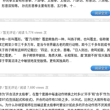
。 孙氏拳主要有形意拳、八卦拳、太极拳、太极剑、八卦剑、形意剑、六合棍
形意双钩等。 孙氏形意拳主要有形意、五行拳、十...
阅读全文
字
⁄
暂无评论
⁄ 阅读 5,774 views 次
中有一形叫鼍形。“鼍”乃何物？鼍是鳄鱼的一种，叫扬子鳄，也叫鼍龙，俗称猪
其它鳄至少早三千多万年，是当今世界最古老的爬行动物，距今三千多年前成
关于扬子鳄有这样的记载曰：“四足、长丈余，善睡。”“日入则出，夜鸣如鼓，其
谓之鼍更。” 扬子鳄铁甲披挂，角质大鳞，长相笨拙，虽“其貌不扬”但大脑
常于草篙沼泽之中敏锐地发觉敌情。更有其独具的...
阅读全文
2字
⁄
暂无评论
⁄ 阅读 7,690 views 次
为“开合活步太极拳”，在整个套路中每逢动作转换之时多以“开手”和“合手”作为
97式(包括起式和收式)，开合的动作有13处之多，计26式。比例之大居所有动
7％。为什么孙禄堂祖师在创编这套太极拳时要设计如此多的开合动作而不厌其