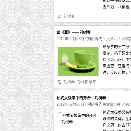
播始于孙禄堂公
雪片刀、八卦枪、
刘树春
谈《鼍》——刘树春
2012年02月08日
⁄
刘树春先生文章
⁄ 共 433
形意拳的十二形
婆龙，扬子鳄比
的《夏小正》中
声应更，江淮间
达，反应迅捷，
刘树春
,
孙式形意拳
孙式太极拳中的开合—刘树春
2012年02月08日
⁄
刘树春先生文章
⁄ 共 349
孙式太极拳又被称
联结的关键，全套
作之冠，约占2