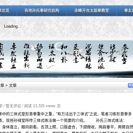
章总览
各地孙氏拳研究机构
赤峰开合太极拳教室
拳友
Loading...
文章
> 文章
9字
⁄
暂无评论
⁄ 阅读 13,325 views 次
拳中的三体式是形意拳重中之重，“有万法出于三体式”之说，笔者习练形意拳多
悟，现将孙禄堂所传三体式练法做一个简要的介绍。 孙氏三体式练法：
体直立，眼向前看，舌顶上腭，口唇虚合，下颌微收，两肩垂平，两臂自