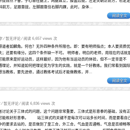
并拢自然下垂，手心靠在腿上，两腿直立，膝盖后挺，左足尖朝正前方，右足
斜前方，足跟靠拢，左脚跟靠住右脚内踝，此时，身体...
阅读全文
0字
⁄
暂无评论
⁄ 阅读 6,657 views 次
得道者如麟角。何也？无外四种条件所限也。即：要有明师指点；本人要资质
夫；还要有缘分。这四个条件缺一不可。 明师者，明白的老师，用现在的话就
可能原来是好运动员，这样最好，因为他有当运动员的体验，但不一定非是不
通理论，并知道如何把理论变为学生的实践，就是一个好教练。我们常看到国
想当教练，要先进修，通过教练考试后才能做教练，并...
阅读全文
字
⁄
暂无评论
⁄ 阅读 6,836 views 次
者讨论关于三体式的问题，这个问题非常重要，三体式是形意拳的基础，没有
可能练好形意拳。 站三体式的关键不是每次可以站多长时间，而是要看自
中的要求去站的，是否做到了里三合，外三合，气血是否通畅，气息是否顺畅