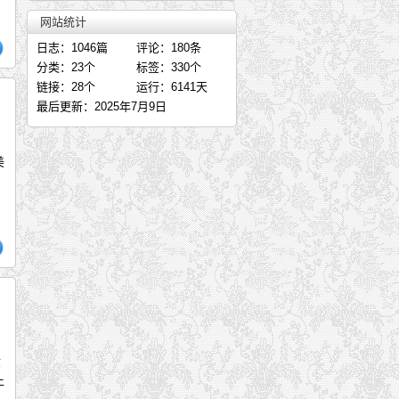
内家拳之规矩
网站统计
太极拳讲稿——支燮棠（下）
日志：1046篇
评论：180条
太极拳师世界肾脏病日话肾脏—胡
分类：23个
标签：330个
《传承经典，恪守本真》—孙禄堂
链接：28个
运行：6141天
关于拜师——胡俭雷
最后更新：2025年7月9日
《问道常州-四首》—福刚
孙式张支太极拳两周年庆典—清净
美
《拳意述真》—孙禄堂著
千秋雪岭一径斜——文武并作
浅谈练形意——张西可
张西可答网友问
形意拳技击——张西可
中航工业制造所太极协会担纲北京
梁漱溟与《拳意述真》两则—施勇
金
上