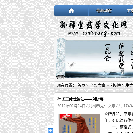
最新动态
文
现在位置：
首页
>
全部文章
>
刘树春先生
孙氏三体式练法——刘树春
2012年02月24日
⁄
刘树春先生文章
⁄ 共 174
众所周知，形意
年，对此深有体
一、预备式：身