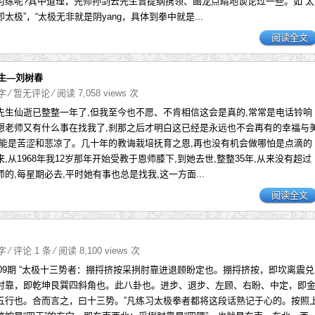
习练呢?其中道理，先师孙剑云先生曾提纲携领、画龙点睛地谈论过一些。如“太
太极”，“太极无非就是阴yang，具体到拳中就是...
阅读全文
生—刘树春
9字
⁄
暂无评论
⁄ 阅读 7,058 views 次
仙逝已整整一年了,但我至今也不愿、不肯相信这会是真的,常常是电话铃响
想老师又有什么事在找我了,刹那之后才明白这已经是永远也不会再有的幸福与
只能是苦涩和悲凉了。几十年的教诲栽培抚育之恩,再也没有机会做哪怕是点滴的
,从1968年我12岁那年开始受教于恩师膝下,到她去世,整整35年,从来没有超过
的,每星期必去,平时她有事也总是找我,这一方面...
阅读全文
9字
⁄
评论 1 条
⁄ 阅读 8,100 views 次
年09期 “太极十三势者：掤捋挤按采挒肘靠进退顾盼定也。掤捋挤按，即坎离震兑
肘靠，即乾坤艮巽四斜角也。此八卦也。进步、退步、左顾、右盼、中定，即
五行也。合而言之，曰十三势。”凡练习太极拳者都将这段话熟记于心的。按照