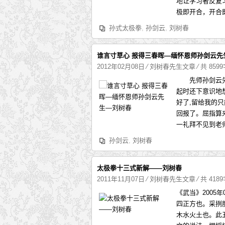
地让学习者反复
极即开合，开合即
孙式太极拳
,
孙剑云
,
刘树春
谁言寸草心 报得三春晖—缅怀恩师孙剑云先
2012年02月08日
⁄
刘树春先生文章
⁄ 共 859
先师孙剑云先生
起时还下意识地
好了,留给我的
回报了。屈指算来
一礼拜不见到老师
孙剑云
,
刘树春
太极拳十三式新解——刘树春
2011年11月07日
⁄
刘树春先生文章
⁄ 共 418
《武当》2005
四正方也。采挒
木水火土也。此