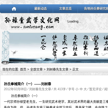
最新动态
文章总览
各地孙氏拳研究
Loading...
现在的位置:
首页
>
全部文章
>
刘树春先生文章
> 正文
孙氏拳械简介（一）——刘树春
2012年02月08日
⁄
刘树春先生文章
⁄ 共 413字 ⁄ 字号
小
中
大
⁄
暂无评论
⁄ 阅
孙氏拳械简介（一）
一代宗师孙禄堂老先生，一生研究武术绝学，其对武术界的最大贡献是三
各自为政，但，孙老先生将三种拳术全部习完后，尊各家之精，合自悟之