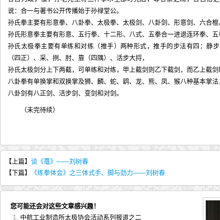
说：合一与著书公开传播始于孙禄堂公。
孙氏拳主要有形意拳、八卦拳、太极拳、太极剑、八卦剑、形意剑、六合棍
孙氏形意拳主要有形意、五行拳、十二形、八式、五拳合一进退连环拳、五
孙氏太极拳主要有单练和对练（推手）两种形式，推手的步法有四：静步
（四正）、采、挒、肘、靠（四隅）、活步大捋，
孙氏太极剑分上下两截，可单练和对练，甲上截剑则乙下截剑，而乙上截剑
八卦拳有单换掌和双换掌及狮、麟、蛇、鹞、龙、熊、凤、猴八种基本掌法
八卦剑有八正剑、活步剑、变剑和对剑。
（未完待续）
【上篇】
谈《鼍》——刘树春
【下篇】
《练拳体会》之三体式手、脚与劲力——刘树春
您可能还会对这些文章感兴趣！
中航工业制造所太极协会活动系列报道之二