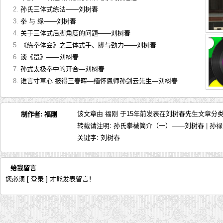
孙氏三体式练法——刘树春
拳 与 缘——刘树春
关于三体式后脚角度的问题——刘树春
《练拳体会》之三体式手、脚与劲力——刘树春
谈《鼍》——刘树春
孙式太极拳中的开合—刘树春
谁言寸草心 报得三春晖—缅怀恩师孙剑云先生—刘树春
该文章由 福刚 于15年前发表在
刘树春先生文章
分类
制作者:
福刚
转载请注明:
孙氏拳械简介（一）——刘树春 | 孙
关键字:
刘树春
给我留言
您必须
[ 登录 ]
才能发表留言！