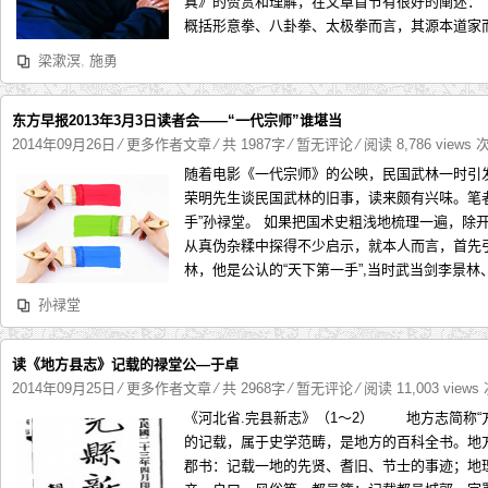
真》的赞赏和理解，在文章首节有很好的阐述： 
概括形意拳、八卦拳、太极拳而言，其源本道家而来
梁漱溟
,
施勇
东方早报2013年3月3日读者会——“一代宗师”谁堪当
2014年09月26日
⁄
更多作者文章
⁄ 共 1987字
⁄
暂无评论
⁄ 阅读 8,786 views 
随着电影《一代宗师》的公映，民国武林一时引发
荣明先生谈民国武林的旧事，读来颇有兴味。笔
手”孙禄堂。 如果把国术史粗浅地梳理一遍，除
从真伪杂糅中探得不少启示，就本人而言，首先
林，他是公认的“天下第一手”,当时武当剑李景林、
孙禄堂
读《地方县志》记载的禄堂公—于卓
2014年09月25日
⁄
更多作者文章
⁄ 共 2968字
⁄
暂无评论
⁄ 阅读 11,003 views
《河北省.完县新志》（1～2） 地方志简称“
的记载，属于史学范畴，是地方的百科全书。
郡书：记载一地的先贤、耆旧、节士的事迹；地