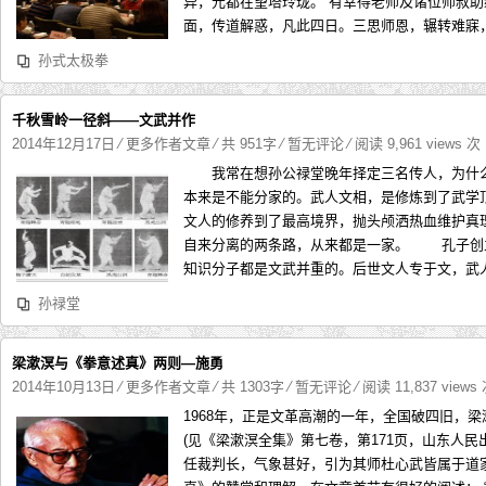
异，元都在望塔玲珑。 有幸得老师及诸位师叔
面，传道解惑，凡此四日。三思师恩，辗转难寐，激
孙式太极拳
千秋雪岭一径斜——文武并作
2014年12月17日
⁄
更多作者文章
⁄ 共 951字
⁄
暂无评论
⁄ 阅读 9,961 views 次
我常在想孙公禄堂晚年择定三名传人，为什么
本来是不能分家的。武人文相，是修炼到了武学
文人的修养到了最高境界，抛头颅洒热血维护真
自来分离的两条路，从来都是一家。 孔子创
知识分子都是文武并重的。后世文人专于文，武人
孙禄堂
梁漱溟与《拳意述真》两则—施勇
2014年10月13日
⁄
更多作者文章
⁄ 共 1303字
⁄
暂无评论
⁄ 阅读 11,837 views
1968年，正是文革高潮的一年，全国破四旧，
(见《梁漱溟全集》第七卷，第171页，山东人民
任裁判长，气象甚好，引为其师杜心武皆属于道