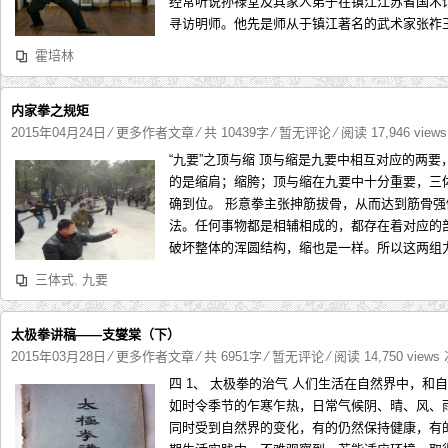
经常听说孙禄堂及其家人弟子在镇江江苏省国术
寻访明师。他先是师从于镇江著名的武术家张祚玉先生（
霍培林
内家拳之规矩
2015年04月24日
⁄
更多作者文章
⁄ 共 10439字
⁄
暂无评论
⁄ 阅读 17,946 view
“九要”之顶与缩 顶与缩是九要中相互对应的两
的是缩肩；缩胯；顶与缩在九要中十分重要，三
确到位。 形意拳主张抻筋拔骨，从而达到筋骨
法。任何事物都是相辅相成的，都存在着对应的
破坏整体的浑圆结构，缩也是一样。所以这两组力必
三体式
,
九要
太极拳讲稿——支燮棠（下）
2015年03月28日
⁄
更多作者文章
⁄ 共 6951字
⁄
暂无评论
⁄ 阅读 14,750 views
四 1、 太极拳的治气 人们生活在自然界中，
如时令季节的乍寒乍热，日常气候阴、晴、风、
同时受到自然界的变化，有的仍然保持健康，有