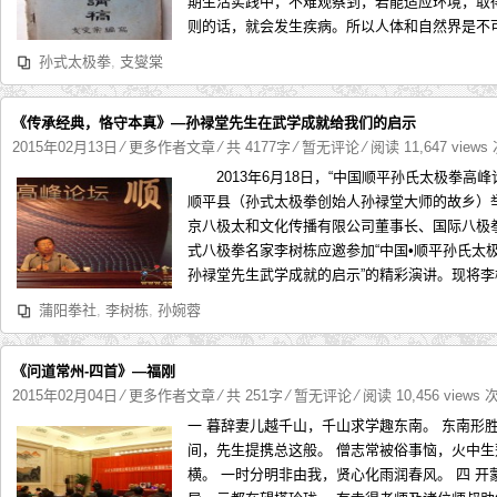
期生活实践中，不难观察到，若能适应环境，取
则的话，就会发生疾病。所以人体和自然界是不可分
孙式太极拳
,
支燮棠
《传承经典，恪守本真》—孙禄堂先生在武学成就给我们的启示
2015年02月13日
⁄
更多作者文章
⁄ 共 4177字
⁄
暂无评论
⁄ 阅读 11,647 views
2013年6月18日，“中国顺平孙氏太极拳高峰
顺平县（孙式太极拳创始人孙禄堂大师的故乡
京八极太和文化传播有限公司董事长、国际八极
式八极拳名家李树栋应邀参加“中国•顺平孙氏太极
孙禄堂先生武学成就的启示”的精彩演讲。现将李树
蒲阳拳社
,
李树栋
,
孙婉蓉
《问道常州-四首》—福刚
2015年02月04日
⁄
更多作者文章
⁄ 共 251字
⁄
暂无评论
⁄ 阅读 10,456 views 
一 暮辞妻儿越千山，千山求学趣东南。 东南形
间，先生提携总这般。 僧志常被俗事恼，火中生
横。 一时分明非由我，贤心化雨润春风。 四 