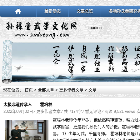
最新动态
文章总览
各地孙氏拳研究
Loading...
现在位置：
首页
>
全部文章
>
更多作者文章
> 文章
太极非遗传承人——霍培林
2022年09月02日
⁄
更多作者文章
⁄ 共 7174字
⁄
暂无评论
⁄ 阅读 9,521 views 
​霍培林老师今年75岁，他依然精神矍铄，精力
武学财富，更是我们孙氏门人的骄傲。霍培林老
易。 1）少年习武，千里寻师。 霍培林老师是