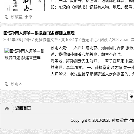
产、户口、风俗等。都邑簿：记载都邑城郭、
如：东汉的《越绝书》记载有人物、地理、都邑，
孙禄堂
,
于卓
回忆孙雨人师爷—张振启口述 郝建立整理
2014年09月24日
⁄
更多作者文章
⁄ 共 5784字
⁄
暂无评论
⁄ 阅读 7,208 views 
孙雨人先生（右四）与北京、河南同门合影 张
述，我得知孙师爷心地善良，却生不逢时。 
海等地，拜孙剑云先生为师，一辈子在风雨中度过
然离世，享年78岁。 一、孙禄堂定兴之缘 关
人师爷说：老先生最早是朝廷派来定兴剿匪的，承
孙雨人
第
返回首页
Copyright © 2010-2025 孙禄