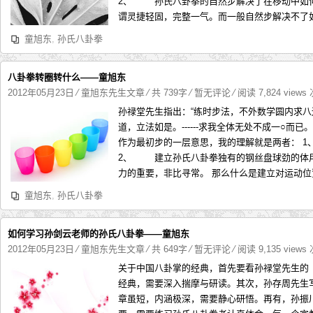
2、 孙氏八卦拳的自然步解决了在移动中如
谓灵捷轻固，完整一气。而一般自然步解决不了如何
童旭东
,
孙氏八卦拳
八卦拳转圈转什么——童旭东
2012年05月23日
⁄
童旭东先生文章
⁄ 共 739字
⁄
暂无评论
⁄ 阅读 7,824 views
孙禄堂先生指出：“练时步法，不外数学圆内求
道，立法如是。------求我全体无处不成一○而
作为最初步的一层意思，我的理解就是两者： 
2、 建立孙氏八卦拳独有的钢丝盘球劲的体用
力的重要，非比寻常。 那么什么是建立对运动位置
童旭东
,
孙氏八卦拳
如何学习孙剑云老师的孙氏八卦拳——童旭东
2012年05月23日
⁄
童旭东先生文章
⁄ 共 649字
⁄
暂无评论
⁄ 阅读 9,135 views
关于中国八卦掌的经典，首先要看孙禄堂先生的
经典，需要深入揣摩与研读。其次，孙存周先生写
章虽短，内涵极深，需要静心研悟。再有，孙振川