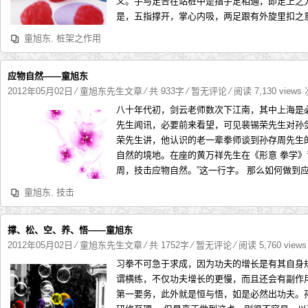
义。手与足合在站桩中是指手足相通，即足上之
是，五指撑开，掌心内吸，两足跟有外旋里扣之意
童旭东
,
桩架之作用
应物自然——童旭东
2012年05月02日
⁄
童旭东先生文章
⁄ 共 933字
⁄
暂无评论
⁄ 阅读 7,130 views
八十年代初，剑云老师数次下江南，其中上海是
先生闻讯，必要前来看望，可见裴锡荣先生对孙
荣先生讲，他认识的老一辈拳师谈到孙存周先生
自然的境地。在座的黄万祥先生在《形意 拳学》
周，技击应物自然。”这一行字。 那么如何做到应
童旭东
,
技击
撑、松、空、养、悟——童旭东
2012年05月02日
⁄
童旭东先生文章
⁄ 共 1752字
⁄
暂无评论
⁄ 阅读 5,760 view
习拳不可急于求成，因为功夫的增长是有其自身
谓横练，不仅功夫增长的更慢，而且还会有副作
第一要务，此外就是恒与悟，如是必然出功夫。孙