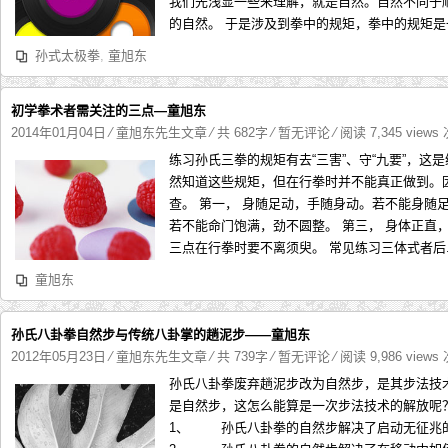
我们先浅显一些来理解，就是自然。自然不同于
的自然。 于是涉及到拳中的规矩，拳中的规矩是一
孙式太极拳
,
童旭东
初学拳术者需关注的三点—童旭东
2014年01月04日
⁄
童旭东先生文章
⁄ 共 682字
⁄
暂无评论
⁄ 阅读 7,345 views
练习孙氏三拳的规矩有去“三害”、守“九要”，
然知道这些规矩，但在行拳时并不能真正做到。
查。 第一， 身随足动，手随身动。若不能身随
若不能命门饱满，劲不圆整。 第三， 身体正直
三点在行拳时要不离须臾。 常见练习三体式者后..
童旭东
孙氏八卦拳自然步与传统八卦掌的趟泥步——童旭东
2012年05月23日
⁄
童旭东先生文章
⁄ 共 739字
⁄
暂无评论
⁄ 阅读 9,986 views
孙氏八卦拳废弃趟泥步改为自然步，是其步法技
是自然步，这怎么能算是一次步法技术的解放呢
1、 孙氏八卦拳的自然步解决了启动无征兆