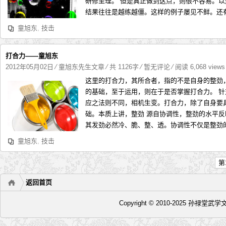
研修至理。 但是真正做到这点，则很不容易。
结果往往是越练越僵。这样的例子屡见不鲜。还有
童旭东
,
技击
打合力——童旭东
2012年05月02日
⁄
童旭东先生文章
⁄ 共 1126字
⁄
暂无评论
⁄ 阅读 6,068 view
这里的打合力，其所合者，指的不是自身的整劲
的基础，至于运用，则在于是否掌握打合力。 
应之法则不同，相机生变。打合力，除了自身要
础。本质上讲，整劲 源自协调性，整劲的水平
其发劲必然冷、脆、整、透。协调性不仅是整劲的
童旭东
,
技击
第
返回首页
Copyright © 2010-2025 孙禄