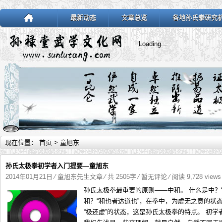
最新动态
文章总览
各地孙氏拳研究
Loading...
现在位置：
首页
> 童旭东
孙氏太极拳初学者入门提要—童旭东
2014年01月21日
⁄
童旭东先生文章
⁄ 共 2505字
⁄
暂无评论
⁄ 阅读 9,728 view
孙氏太极拳最重要的原则——中和。 什么是中？
和？“和也者达道也”，在拳中，为虚无之意的状
“极还虚”的状态，这是孙氏太极拳的特点。 初