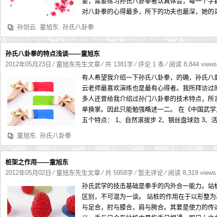
要，需要练习孙氏八卦拳者认真体会，每一个字
对八卦拳的心得最多，所下的功夫也最深，她的弟
孙剑云
,
童旭东
,
孙氏八卦拳
孙氏八卦拳的特点浅谈——童旭东
2012年05月23日
⁄
童旭东先生文章
⁄ 共 1381字
⁄
评论 1 条
⁄ 阅读 8,844 view
有人希望我介绍一下孙氏八卦拳，的确，孙氏八
云老师最喜欢演练也是最有心得者。我所拜访过
多人还曾给我介绍过孙门八卦拳的技术特点，所
单换掌。因此只能勉强略述一二。 在《中国武
五个特点： 1、自然滚拔步 2、钢丝盘球劲 3、活步
童旭东
,
孙氏八卦拳
桩架之作用——童旭东
2012年05月02日
⁄
童旭东先生文章
⁄ 共 5958字
⁄
暂无评论
⁄ 阅读 8,319 view
孙氏武学的技击基础是拳手的内外合一能力。站
区别，不可混为一谈。 站桩的作用在于以形整
与足合，肘与膝合，肩与胯合。其要是使力的传