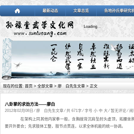
最新动态
文章总览
各地孙氏拳研究
Loading...
现在的位置:
首页
>
全部文章
>
廖 白先生文章
> 正文
八卦掌的求劲方法——廖白
2012年02月08日
⁄
廖 白先生文章
⁄ 共 671字 ⁄ 字号
小
中
大
⁄
暂无评论
⁄ 阅
在架构上同其他内家拳一般，含胸拔背沉肩坠肘头虚顶，拓腰坐胯
要开外要合；先求肢体工整，肢节点贯连，以求全体机能的统一协调。