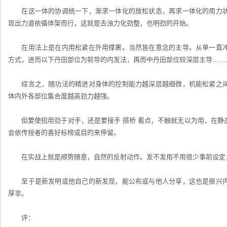
在这一体的协调统一下，渐求一体化的放松状态，再求一体化的用力状
现出力道依循体架而行，这就是去浊力化劲整，也明劲的开始。
在用法上是在内用松紧在外用撑裹。当然皆在意念的主导。从单一直冲
方式，进而以下丹田部位为前导的内发法，再而中丹田部位较深层主导……
综言之，随功法的精进对身体的控制能力越深层越细微，机能松紧之间
体内外各部位集合度越高劲力越强。
但要使招用劲于对手，还是要接手 搭桥 着点，不触就无以为用，在静
会依传授者的喜好标榜或目的来停留。
在实战上就是顺势随意，自然的反射动作。发不发用不用很少事前设定
至于是新发明或他自己的新发现，能公布或与他人分享，这也是振兴内
厚非。
评：