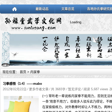
最新动态
文章总览
各地孙氏拳研究
Loading...
现在位置：
首页
> 内家拳
习拳感悟（1-4）——mabo
2012年02月22日
⁄
更多作者文章
⁄ 共 3683字
⁄
暂无评论
⁄ 阅读 5,687 views 
(一) 常听老一辈说练内家拳不能用力，否则无
一条“用意不用力”。但很多人驳斥此乃缪论，不
在家偷偷练力，对外教拳时却让人不练力。两种