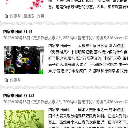
呢？同样也只能是球的状态。 所以孙门讲究的
意。这是劲意最理想的形态。因此，练拳就需要研
内家拳
,
童旭东
,
九要
内家拳旧闻（1-6）
2012年02月13日
⁄
更多作者文章
⁄ 共 8321字
⁄
暂无评论
⁄ 阅读 5,316 views 
内家拳旧闻一——太极拳名家旧事录 瀛人叙述： 
《海云楼集》中有明确记载.那么杨少侯为什么自
好了杨少侯,要与杨进行切磋交流.时杨已68岁,
面子的人,事先请人试了回手,确感非常吃力.由
声,于是选择了杀身成仁. 2. 郝维祯潦倒京城.民元郝
内家拳
内家拳旧闻（7-12）
2012年02月13日
⁄
更多作者文章
⁄ 共 7299字
⁄
暂无评论
⁄ 阅读 7,436 views 
内家拳旧闻七——国术大赛旧事之一 纯阳叙述：
国术大赛采取分组循环双败淘汰制。在进入到前
赛上，虽然每个人出赛的次数相近，但内容不同