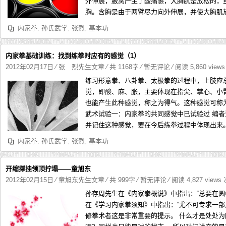
外伸展，腋窝产生了酸痛感，大胸肌是放松的，
胸。含胸是由于两臂尽力向外伸展，并使大胸肌放
内家拳
,
孙氏武学
,
张烈
,
基本功
内家拳基础训练：找到练拳时应有的感觉（1）
2012年02月17日
⁄
张 烈先生文章
⁄ 共 1168字
⁄
暂无评论
⁄ 阅读 5,860 view
练习形意拳、八卦拳、太极拳的过程中，上肢应
觉，即酸、麻、胀，主要体现在指尖、掌心、小
也能产生此种感觉，称之为得气。这种感觉可称
武术试验一：内家拳的共同感觉中已试验过 编
并记住这种感觉，要在今后练拳过程中体现出来。 
内家拳
,
孙氏武学
,
张烈
,
基本功
开缩撑挂领顶拧塌——童旭东
2012年02月15日
⁄
童旭东先生文章
⁄ 共 999字
⁄
暂无评论
⁄ 阅读 4,827 views
孙存周先生在《内家拳概说》中指出：“总要在圆
在《学习内家拳须知》中指出：“尤不可专求一部
修拳术者这是非常重要的提示。 什么才是处处为