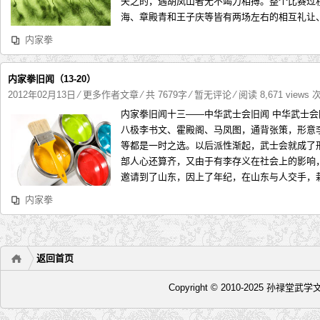
矢之的，遇胡凤山者无不竭力相搏。整个比赛过
海、章殿青和王子庆等皆有两场左右的相互礼让、
内家拳
内家拳旧闻（13-20）
2012年02月13日
⁄
更多作者文章
⁄ 共 7679字
⁄
暂无评论
⁄ 阅读 8,671 views 
内家拳旧闻十三——中华武士会旧闻 中华武士
八极李书文、霍殿阁、马凤图，通背张策，形意
等都是一时之选。以后派性渐起，武士会就成了
部人心还算齐，又由于有李存义在社会上的影响
邀请到了山东，因上了年纪，在山东与人交手，栽
内家拳
返回首页
Copyright © 2010-2025 孙禄