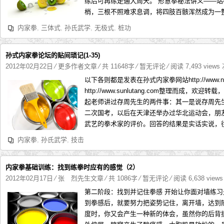
练后可再练走通大周天。 形意拳秘法讲义——站
梢，三根不照难求息调，将四肢百骸浑然成为一整
内家拳
,
三体式
,
孙氏武学
,
无极式
,
桩功
孙式内家拳论坛的贴间琐记(1-35)
2012年02月22日
⁄
更多作者文章
⁄ 共 11648字
⁄
暂无评论
⁄ 阅读 7,493 views
以下各则都是发表在孙式内家拳网站http://www.n
http://www.sunlutang.com整理而成
起老师讲过存周先生的两件事：其一是说存周先
二次国考，以后在天津还举办过华北运动会，朋
武艺的拳术家的评价。回答的结果是实话实说，往
内家拳
,
孙氏武学
,
技击
内家拳基础训练：找到练拳时应有的感觉（2）
2012年02月17日
⁄
张 烈先生文章
⁄ 共 1086字
⁄
暂无评论
⁄ 阅读 6,638 view
第二阶段：找到并记住拳感 开始让你面对墙练
到拳感后，就要努力把姿势记住，离开墙，达到
度时，你又会产生一种新的体会，虽然你的后背