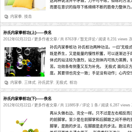
这两种说法并不矛盾，力不可不练，但练的方法
而要在意识的指导下练绵绵不断的筋骨力整体力。
内家拳
,
技击
孙氏内家拳桩功(上)——佚名
2012年02月22日
⁄
更多作者文章
⁄ 共 8763字
⁄
暂无评论
⁄ 阅读 8,231 views 
孙氏内家拳桩功 孙氏桩功两种功法。一曰“无极式
既是养生，又是能量的慢性积蓄，可以逐渐达于
体式的站法较为激烈，站之则体内可热力蒸腾，
苦。功效各有侧重又互为补充。 无极式 面向正
度。其要领也完全一致；手足没有动作；心内空空
内家拳
,
三体式
,
孙氏武学
,
无极式
,
桩功
孙氏内家拳桩功(下)——佚名
2012年02月22日
⁄
更多作者文章
⁄ 共 11885字
⁄
评论 1 条
⁄ 阅读 6,287 views
再从头做右边，完全一样。只不过是左右相反而
的前脚掌。至少是在前脚掌和后脚跟之间不停的
脚掌，是跑的步法，在脚跟是走的步法。跑法肯