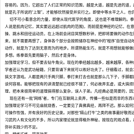
容易的。因为，它超出了人们正常的知识范围，越是大道，越是先进的道，越
就是孔子所说的“上智”，才能够欣然接受并实行之。即使中等水平之人
切不可小看意念的力量，即使从现代医学的角度，这也是不难理解的。拳
人说是肌肉记忆，其实要远远超过肌肉的范围)，而前提是神经的记忆，在
操、跳水和田径运动员，在上场前会闭目冥想数秒钟，把即将要做的动作在
来，就不需要再想了，身体各个部分会按照储存在神经中的“程序”自觉自动
动作，就是为了达到无意而为的地步。所谓熟能生巧，就是不用想就能够做
多想。练拳首先要用脑子，然后才是身体。
加强理论学习，但不要去钻牛角尖。现在的拳经越出越多，越来越厚，各种
学者还认为是武功秘籍，只要背诵下来就可以练好功夫了。仔细看过，就会
搞文字游戏。人都是两只手两只脚，拳打来打去也就是那么几下子，手脚都
谈何容易。能够把现有的讲清楚就已经很不错了，何必故弄玄虚，或大搞烦
理，把本来很简单的道理搞得那么复杂，误人子弟。凡经典必是简要的
现在还有一批“网练”者，专门在互联网上卖弄，传播一些似是而非的东
加强理论学习不可见庙就烧香，一定要见了真佛真经，再拜不迟。那么如何
可操作性强，并有良好的历史记录。对那些“隔山打牛”之类的故事最好敬而
习武的人有文化的不多，所以内家理论就显得格外神秘，按现在的观点看，
弥补实践少的不足。