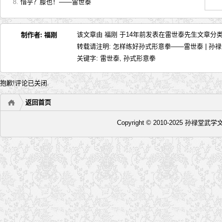
惜乎？膝也！——雷世泰
该文章由 福刚 于14年前发表在
雷世泰先生文章
分类
制作者:
福刚
转载请注明:
怎样练好孙式形意拳——雷世泰 | 孙
关键字:
雷世泰
,
孙式形意拳
抱歉!评论已关闭.
返回首页
Copyright © 2010-2025 孙禄