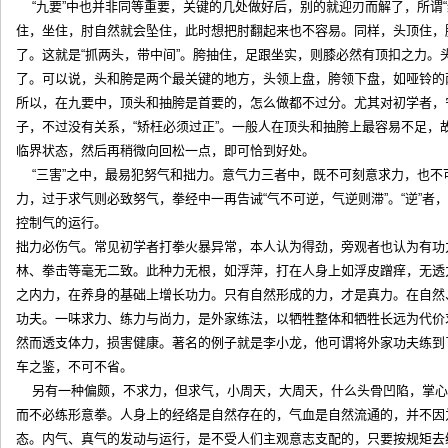
“九要”中也并非同等重要，关键的几处做好后，别的就迎刃而解了，所谓
住，坐住，肘自然就会坠住，此时想把肘翻起来也不容易。同样，头顶住，
了。这就是“抓两头，带中间”。胯抽住，足跟坐实，则膝必然有顶扣之力。
了。可以说，头和胯是两个最关键的地方，头领上盘，胯领下盘，如哑铃的
所以，在九要中，顶头和抽胯是首要的，怎么做都不过分。尤其对初学者，
子，不过没有关系，“矫枉必须过正”。一般人在顶头和抽胯上最容易不足，
临界状态，然后再稍微向回松一点，即可恰到好处。
“三害”之中，最易犯努气和拙力。意气力三者中，既不可刻意求力，也
力，过于求气则必致努气，拳经中一再告诫“气不可逆，气逆则滞”。“逆”
控制气的运行。
拙力必伤气。常见初学者打拳火暴异常，本人认为得劲，旁观者也认为有功
林、拳击等毫无二致。此种力无根，如浮萍，打在人身上如浮皮蹭痒，无透
之内力，在养身的基础上增长功力。只有自然形成的力，才是真力。在自然
功夫。一味求力、练力与尚力，是外家练法，以牺牲整体和牺牲长远为代价
然而透支体力，损害健康。著名的例子就是李小龙，他可谓将外家功夫练到
车之鉴，不可不省。
另有一种偏颇，不求力，但求气，小周天，大周天，什么头骨凹陷，掌心
而不必练形意拳。人身上的经络是自然存在的，气血是自然流通的，并不因
态。内气、真气的发动与运行，是不受人们主观意志支配的，只要按规矩去