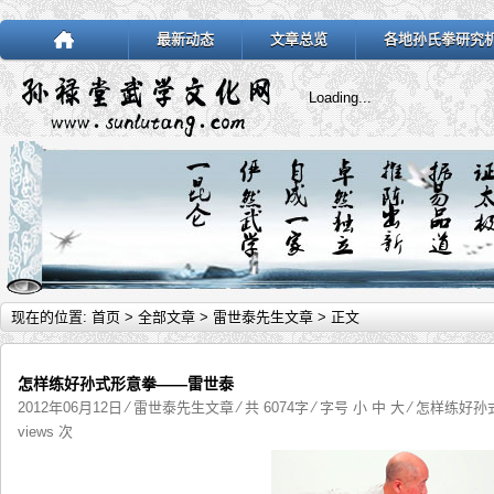
最新动态
文章总览
各地孙氏拳研究
Loading...
现在的位置:
首页
>
全部文章
>
雷世泰先生文章
> 正文
怎样练好孙式形意拳——雷世泰
2012年06月12日
⁄
雷世泰先生文章
⁄ 共 6074字 ⁄ 字号
小
中
大
⁄
怎样练好孙
views 次