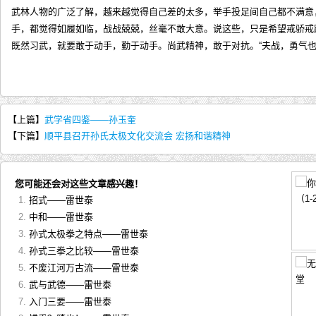
武林人物的广泛了解，越来越觉得自己差的太多，举手投足间自己都不满意
手，都觉得如履如临，战战兢兢，丝毫不敢大意。说这些，只是希望戒骄戒
既然习武，就要敢于动手，勤于动手。尚武精神，敢于对抗。“夫战，勇气也
【上篇】
武学省四鉴——孙玉奎
【下篇】
顺平县召开孙氏太极文化交流会 宏扬和谐精神
您可能还会对这些文章感兴趣！
招式——雷世泰
中和——雷世泰
孙式太极拳之特点——雷世泰
孙式三拳之比较——雷世泰
不废江河万古流——雷世泰
武与武德——雷世泰
入门三要——雷世泰