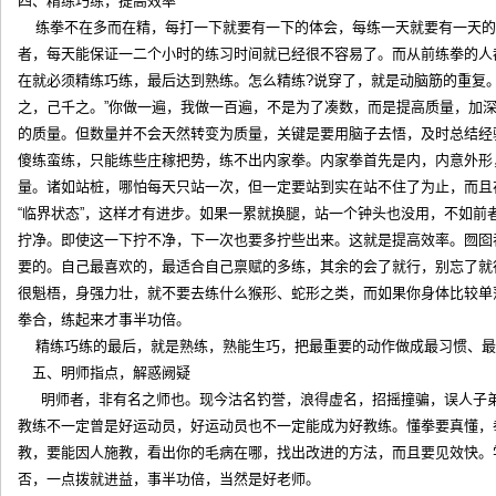
四、精练巧练，提高效率
练拳不在多而在精，每打一下就要有一下的体会，每练一天就要有一天的
者，每天能保证一二个小时的练习时间就已经很不容易了。而从前练拳的人
在就必须精练巧练，最后达到熟练。怎么精练?说穿了，就是动脑筋的重复
之，己千之。”你做一遍，我做一百遍，不是为了凑数，而是提高质量，加
的质量。但数量并不会天然转变为质量，关键是要用脑子去悟，及时总结经
傻练蛮练，只能练些庄稼把势，练不出内家拳。内家拳首先是内，内意外形
量。诸如站桩，哪怕每天只站一次，但一定要站到实在站不住了为止，而且
“临界状态”，这样才有进步。如果一累就换腿，站一个钟头也没用，不如前
拧净。即使这一下拧不净，下一次也要多拧些出来。这就是提高效率。囫
要的。自己最喜欢的，最适合自己禀赋的多练，其余的会了就行，别忘了就
很魁梧，身强力壮，就不要去练什么猴形、蛇形之类，而如果你身体比较单
拳合，练起来才事半功倍。
精练巧练的最后，就是熟练，熟能生巧，把最重要的动作做成最习
五、明师指点，解惑阙疑
明师者，非有名之师也。现今沽名钓誉，浪得虚名，招摇撞骗，误人子
教练不一定曾是好运动员，好运动员也不一定能成为好教练。懂拳要真懂，
教，要能因人施教，看出你的毛病在哪，找出改进的方法，而且要见效快。
否，一点拨就进益，事半功倍，当然是好老师。