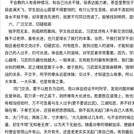
不会教的人有各种情况，有自己功夫不错，但表达能力差，茶壶里煮饺子
蒜皮满天飞，学生如云山雾罩不得要领的；有只让学生苦练，却讲不清如何
身水平就不够，却非要充先贤的，就更不可同日而语了。能够找到明
六、广泛交流，切磋砥砺
独学而无友，则孤陋而寡闻。学文尚且如此，习武犹须有人不断交流切磋
推不过老师，虽有长进，也只是增长了挨打的本事。当然，不挨打就学不会
相近者经常交流过手，切磋武功，时有胜负，尝到过胜人的滋味，才能知道
自己的人过手，仍可长进。体会胜人的滋味，对学武者非常重要。因为，学
心越增，习武的乐趣也就越大。一般来说，互有胜负时最有刺激性，我们虽
对抗的精神。武之魂就是敢于斗争，敢于胜利。习武首先是振奋精神，强悍
战的关系，不交手，所学的拳永远是体操；交过手，才知道怎么练拳。所以
大幸事，一大乐事，也是有缘之事。
同门交流，要不以胜负为目的，而以体会验证平时所学，发现问题并
反复体验。若只求一时之高下，则终难有大长进也。胜要胜在道理上，败也
有相当经验时，万不可急着与生人过手(更不要说比武)，江湖险恶，弄不好
输在哪，于拳艺无补，还容易把思想搞乱，倒不如先关起门来与自己人练熟
年，大门不出；再练三年，寸步难行。”大凡刚练过几年的，与不会的时候
量，初生牛犊“无知者无畏”，以为天下无敌也。随着对拳的理解加深，便越
时便会觉得山外有山，天外有天，还是老老实实关起门来自己练。练到最后