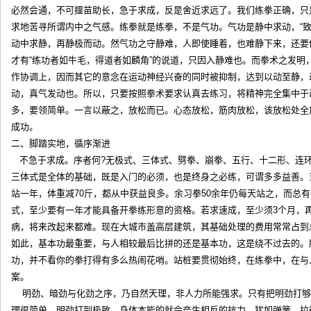
必然会通，不可揠苗助长，急于求成，反是舍近求远了。我们练拳正确，只
求地苦寻所谓内中之气感。练拳就是练拳，不是气功。气功是静中求动，“致
动中求静，再静极而动。然气功之守静难，人即使睡着，也难静下来，还要
才有“练功者如牛毛，得道者如麟角”的说道，只因入静难也。而拳术之发明
作协调上，因而其它的意念在运动神经兴奋的同时被抑制，达到以动至静，
动，真气发动也。所以，只要按照拳术要求认真去练习，将精神完全集中
多，要领简单。一言以蔽之，放松而已。心态放松，筋肉放松，该放松处全
成功。
二、脚踏实地，循序渐进
不急于求成。序者何?无极式、三体式、劈拳、崩拳、五行、十二形、连
三体式是全体的基础，既是入门的必须，也是终身之必练，可谓多多益善。
站一年，体重减70斤，都从中获益良多。余习拳50余年仍每天站之，而总
式，至少要有一年才能具备开拳练形意的资格。若求速成，至少须3个月，
病，将来改起来都难。现在大城市盖高层建筑，其基础处理的费用常常占到
如此，基本功最重要，与人相较最后比拼的还是基本功，这是绕不过去的。所
功，并不看你的拳打得有多么热闹花哨。站桩要贯彻始终，在练拳中，在与
案。
明劲、暗劲与化劲之序，乃自然天理，非人力所能强求。只有把明劲打够
理很简单，明劲打到极致，身体本能的就会产生相反的抗力，犹如弹簧，拉