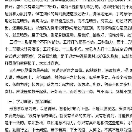
抻开，怎么会有暗劲产生?所以，暗劲不是你想打就打的，必须明劲打到十
速度和力度打拳，但在到位的瞬间要把这股劲收住，脚落地无声，手随意停
用劲就是暗劲，真笑话也。那只能是没劲，而不是暗劲。简言之，明劲只求
出，还要收得住。以走路为例来说明劲与暗劲的区别，向前移动重心是靠后
的，就是暗劲。至于化劲，则是身随意动，蹬也好，抽也好，很难分清
五行十二形是两个不同的部分。五行打的是基本功。五种劲力，而十二形
十二形要求轻灵活泼；五行求拙，十二形求巧。常见有人打十二形或杂式锤
杂式锤之“倒劈拳”，又名猫洗脸，是于退步中连续裹肘以护卫头胸肋，应该
打得像狗熊掰棒子，大失其意也。
五行中以劈拳为最基础，可说是形意之母拳。起钻落翻、束展旋弹、提顶
人说，横拳属土，内包四德。然劈拳与之比起来，似乎更重要。在整个形意
吸，落翻为呼；起为束，落为展；起为收，落为放。所以，劈拳不但要多打
奏打。应该是虽数千起落，汗如雨下，而呼吸仍平稳，气不涌出，脉搏不加
三、学习理论，加深理解
形意拳以意为先，以意御形。意者何?形而上也。不是四肢发达，头脑简
实要先务虚。“没有革命的理论，就没有革命的实践”。只有想得到，才能做
是不一致的。诸如放松，诸如用意不用力，你只有真正地相信这些道理，才
道，勤而行之；中士闻道，若即若离；下士闻道，大笑之，不笑不足以为道