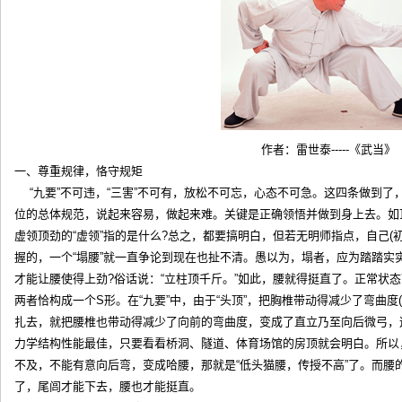
作者：雷世泰-----《武当》
一、尊重规律，恪守规矩
“九要”不可违，“三害”不可有，放松不可忘，心态不可急。这四条做到了，
位的总体规范，说起来容易，做起来难。关键是正确领悟并做到身上去。如
虚领顶劲的“虚领”指的是什么?总之，都要搞明白，但若无明师指点，自己(初
握的，一个“塌腰”就一直争论到现在也扯不清。愚以为，塌者，应为踏踏实
才能让腰使得上劲?俗话说：“立柱顶千斤。”如此，腰就得挺直了。正常状
两者恰构成一个S形。在“九要”中，由于“头顶”，把胸椎带动得减少了弯曲度
扎去，就把腰椎也带动得减少了向前的弯曲度，变成了直立乃至向后微弓，
力学结构性能最佳，只要看看桥洞、隧道、体育场馆的房顶就会明白。所以
不及，不能有意向后弯，变成哈腰，那就是“低头猫腰，传授不高”了。而腰
了，尾闾才能下去，腰也才能挺直。