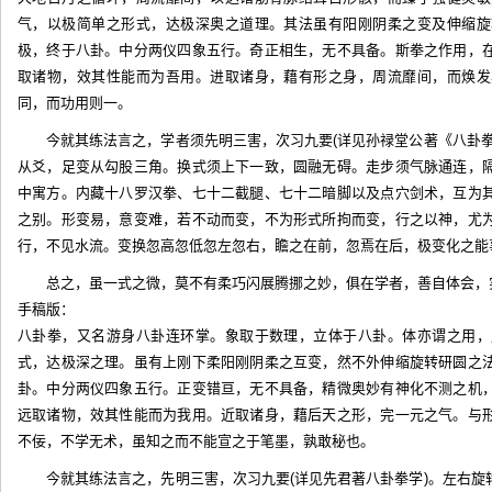
气，以极简单之形式，达极深奥之道理。其法虽有阳刚阴柔之变及伸缩旋
极，终于八卦。中分两仪四象五行。奇正相生，无不具备。斯拳之作用，
取诸物，效其性能而为吾用。进取诸身，藉有形之身，周流靡间，而焕发
同，而功用则一。
今就其练法言之，学者须先明三害，次习九要(详见孙禄堂公著《八卦
从爻，足变从勾股三角。换式须上下一致，圆融无碍。走步须气脉通连，
中寓方。内藏十八罗汉拳、七十二截腿、七十二暗脚以及点穴剑术，互为
之别。形变易，意变难，若不动而变，不为形式所拘而变，行之以神，尤
行，不见水流。变换忽高忽低忽左忽右，瞻之在前，忽焉在后，极变化之能
总之，虽一式之微，莫不有柔巧闪展腾挪之妙，俱在学者，善自体会，
手稿版：
八卦拳，又名游身八卦连环掌。象取于数理，立体于八卦。体亦谓之用，
式，达极深之理。虽有上刚下柔阳刚阴柔之互变，然不外伸缩旋转研圆之
卦。中分两仪四象五行。正变错亘，无不具备，精微奥妙有神化不测之机
远取诸物，效其性能而为我用。近取诸身，藉后天之形，完一元之气。与
不佞，不学无术，虽知之而不能宣之于笔墨，孰敢秘也。
今就其练法言之，先明三害，次习九要(详见先君著八卦拳学)。左右