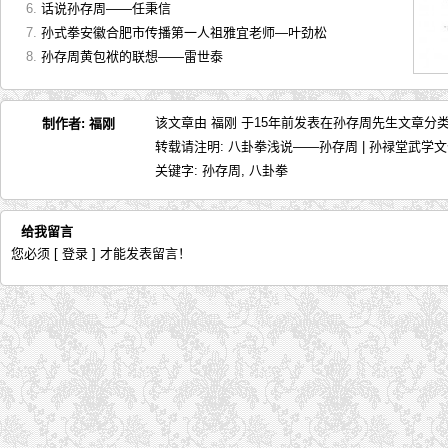
话说孙存周——任秉信
孙式拳安徽合肥市传播第一人祖雅宜老师—叶劲松
孙存周黄包袱的联想——雷世泰
该文章由 福刚 于15年前发表在
孙存周先生文章
分类
制作者:
福刚
转载请注明:
八卦拳浅说——孙存周 | 孙禄堂武学
关键字:
孙存周
,
八卦拳
给我留言
您必须
[ 登录 ]
才能发表留言！