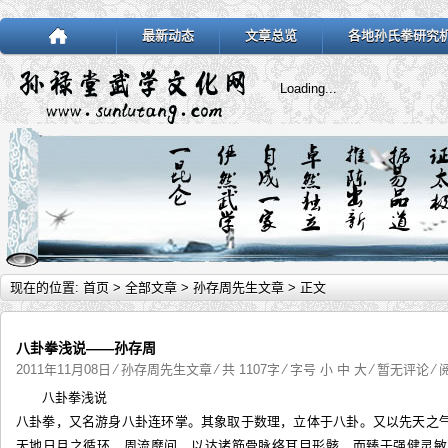
最新动态
文章总览
各地孙氏拳研究
Loading...
现在的位置:
首页
>
全部文章
>
孙存周先生文章
> 正文
八卦拳浅说——孙存周
2011年11月08日
⁄
孙存周先生文章
⁄ 共 1107字 ⁄ 字号
小
中
大
⁄
暂无评论
⁄ 
八卦拳浅说
八卦拳，又名游身八卦连环掌。其象取于数理，立体于八卦。又以先天之
天地日月之循环，周流靡间，以达诸筋骨脉络耳目形骸，而臻于强健灵敏