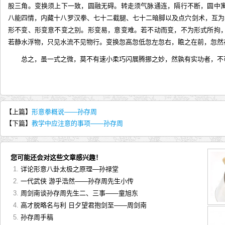
股三角。变换须上下一致，圆融无碍。转走须气脉通连，隔行不断，圆中
八能四情，内藏十八罗汉拳、七十二截腿、七十二暗脚以及点穴剑术，互为
形不变、形变意不变之别。形变易，意变难。若不动而变，不为形式所拘
若静水浮物，只见水流不见物行。变换忽高忽低忽左忽右，瞻之在前，忽然
总之，虽一式之微，莫不有速小柔巧闪展腾挪之妙，然孰有实功者，不
【上篇】
形意拳概说——孙存周
【下篇】
教学中应注意的事项——孙存周
您可能还会对这些文章感兴趣！
详论形意八卦太极之原理—孙禄堂
一代武侠 游乎浩然——孙存周先生小传
周剑南谈孙存周先生二、三事——童旭东
高才脱略名与利 日夕望君抱剑至——周剑南
孙存周手稿