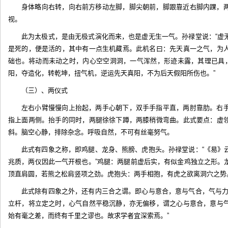
身体略向右转，向右前方移动左脚，脚尖朝前，脚跟靠近右脚内踝，
视。
此为太极式，是由无极式演化而来，也是虚无生一气。孙禄堂说：“虚
是死的，便是活的，其中有一点生机藏焉。此机名曰：先天真一之气，为
础也。将动而未动之时，内心空空洞洞，一气浑然，形迹未露，其理已具，
阳，夺造化，转乾坤，扭气机，逆运先天真阳，不为后天假阳所伤也。”
（三）、两仪式
左右小臂慢慢向上抬起，两手心朝下，双手手指平直，两肘靠肋。右
指上面两侧。抬手的同时，两腿徐徐下蹲，两膝稍微弯曲。此式要点：虚
斜。脑空心静，排除杂念。呼吸自然，不可有丝毫努气。
此式有四象之称，即鸡腿、龙身、熊膀、虎抱头。孙禄堂说：“《易》
兆质，两仪因此一气开根也。”鸡腿：两腿前虚后实，有似金鸡独立之形。
顶直肩圆，若熊之松肩竖项之劲。虎抱头：两手相抱，有虎之欲离洞穴之势
此式除有四象之外，还有内三合之谓。即心与意合，意与气合，气与力
立杆，将立定之时，心气自然平稳沉静，亦无偏移，谓之心与意合，意与
始有毫之差，而终有千里之谬也。故求学者宜深索焉。”