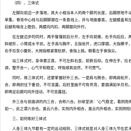
（四）、三体式
左脚向前迈一步落地，其大小相当本人的两个脚的长度，后脚原地不
单重。脊背中心线与后脚脚跟在一条直线上，并与地面垂直。左腿膝盖和
后腿有暗含上蹬劲，两膝向内扣，两脚跟向外拧。
在左腿迈步的同时，两手慢慢前后分开，左手向前推，右手向后拉，
斜坡形，小臂成水平状。左手高与胸平，五指张开，虎口撑圆，大指横平
右手拉至小腹处，大拇指根紧靠肚脐，食指上挑。眼看左手食指尖。
站三体式时，身体要正直，不可左斜右歪，前俯后仰。在伸左手，拉
调，整齐合一，心气平和稳定，呼吸顺其自然，不可憋气。
同时，练三体式时，还要掌握好外三合。一是肩与胯合，即两肩松开
合，即两肘往下垂劲，不可显露，后肘里曲不可有死弯，要圆满如半月形
即两足后跟均向外扭动，不可显露扭。
外三合与前面讲的内三合，合称六合。孙禄堂讲：“心气稳定，看阴而
如一，此之谓六合也。虽云六合，实则内外相合，虽云内外相合，实则阴阳
三、如何练好三体式
人身三体九节都有一定的运动规则，三体式就是对人身三体九节在武