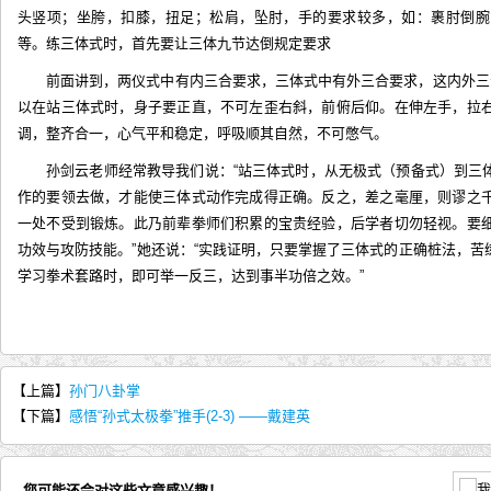
头竖项；坐胯，扣膝，扭足；松肩，坠肘，手的要求较多，如：裹肘倒腕
等。练三体式时，首先要让三体九节达倒规定要求
前面讲到，两仪式中有内三合要求，三体式中有外三合要求，这内外三
以在站三体式时，身子要正直，不可左歪右斜，前俯后仰。在伸左手，拉
调，整齐合一，心气平和稳定，呼吸顺其自然，不可憋气。
孙剑云老师经常教导我们说：“站三体式时，从无极式（预备式）到三
作的要领去做，才能使三体式动作完成得正确。反之，差之毫厘，则谬之
一处不受到锻炼。此乃前辈拳师们积累的宝贵经验，后学者切勿轻视。要
功效与攻防技能。”她还说：“实践证明，只要掌握了三体式的正确桩法，
学习拳术套路时，即可举一反三，达到事半功倍之效。”
【上篇】
孙门八卦掌
【下篇】
感悟“孙式太极拳”推手(2-3) ——戴建英
您可能还会对这些文章感兴趣！