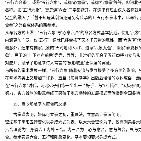
“五行六合拳”，或称“五行六象”，或称“心意拳”，或称“行意拳”等等，但河北
名称。如“五行六象”，更是连“六合”二字都避开。在这里有理由仅从名称
完全的融入了（暂不知是其创编还是另有传承的）五行拳拳术中，此命名可
合拳”之外自成体系的新拳术。
从命名方式上看：“五行六象”与“心意六合”的命名方式基本接近。使用“六象
内涵更加广泛。仅“五行”一词就已经囊括了天地间万物的属性，而“六象”所
概念外，还带有儒家六象的“天时地利人和”、道家“六象九苞”、医家“春夏秋冬
象”、民间的“上下左右前后”等等，等等，非常好的配合了五行拳横刀立马永
对应开，赋予了形意拳传人常言的“象形取意”更深层的寓意。
与所有的拳术发展一样，“五行六象”随着交流与发展接受了多方面的影响，先
在拳术内容上又增加了许多，直至《形意拳学》出版后慢慢的众约成俗，最终成为
在“五行六象”时代，河北弟子们练一个出一个好手，与“八卦掌”、“太极拳”
努力，实力雄厚的形意拳终于突破了地方拳种的发展模式而传播到全国各地
五、当今形意拳人应做的反思
古拳谱表明，姬际可立拳之初，重理法，立意高，拳法简明。
理法基于阴阳五行变化以身成六式为表，以大六合理论为里，仅有刚柔各六
六合理论为：身俱六面内外三合。内三合为：心与意合，意与气合，气与
合。拳术强调六合、五行和刚柔变化。基本要领要求身成六式。