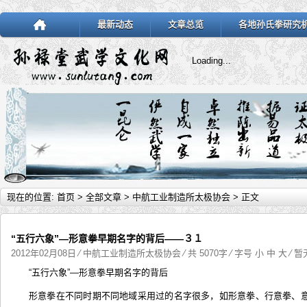
最新动态
文章总览
各地孙氏拳研究
Loading...
现在的位置:
首页
>
全部文章
>
中航工业制造所太极协会
> 正文
“五行六象”—形意拳早期名字的背后——３１
2012年02月08日
⁄
中航工业制造所太极协会
⁄ 共 5070字 ⁄ 字号
小
中
大
⁄
暂
“五行六象”—形意拳早期名字的背后
形意拳在不同时期不同地域采用过的名字很多，如形意拳、行意拳、