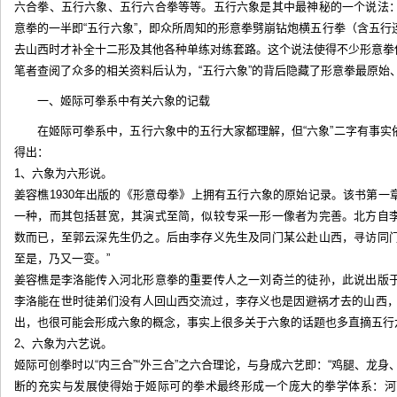
六合拳、五行六象、五行六合拳等等。五行六象是其中最神秘的一个说法
意拳的一半即“五行六象”，即众所周知的形意拳劈崩钻炮横五行拳（含五
去山西时才补全十二形及其他各种单练对练套路。这个说法使得不少形意拳传
笔者查阅了众多的相关资料后认为，“五行六象”的背后隐藏了形意拳最原始
一、姬际可拳系中有关六象的记载
在姬际可拳系中，五行六象中的五行大家都理解，但“六象”二字有事
得出：
1、六象为六形说。
姜容樵1930年出版的《形意母拳》上拥有五行六象的原始记录。该书第一章
一种，而其包括甚宽，其演式至简，似较专采一形一像者为完善。北方自
数而已，至郭云深先生仍之。后由李存义先生及同门某公赴山西，寻访同
至是，乃又一变。”
姜容樵是李洛能传入河北形意拳的重要传人之一刘奇兰的徒孙，此说出版
李洛能在世时徒弟们没有人回山西交流过，李存义也是因避祸才去的山西，此
出，也很可能会形成六象的概念，事实上很多关于六象的话题也多直摘五行
2、六象为六艺说。
姬际可创拳时以“内三合”“外三合”之六合理论，与身成六艺即：“鸡腿、龙
断的充实与发展使得始于姬际可的拳术最终形成一个庞大的拳学体系：河