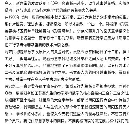
今天，形意拳的发展落到了低谷。套路越来越多，动作越来越花梢，实战
疑问，这与违反了“五行六象”时代的简约有着很大的关系。
在1900年以前，形意拳的根本就是五行拳，五行六象就是众多拳术的母
系针对性强、理法完备、捷然高效，所以才能教一个出一个。孙禄堂《形意
姜容樵将五行拳单独编著为《形意母拳》。李存义董秀升的岳氏意拳精义
为意拳与书名重合，而单称十二形为形拳。靳云亭将五行拳归集为《形意
把五行拳当做非常重要的技术推崇之极。
清末民初是形意拳发展壮大的黄金时代，虽然五行拳刚配齐了十二形，但
少好手，但是再往后，随着形意拳各地域及各拳种之间大范围的交流，十
不分良萎强加给后人，严重地扭曲了五行拳训练体系的比例。以五行为术
二形及其他套路内练打法的市俗之见。形意拳人练的内容越来越多，看似
同古少林拳一样在今人手里古风尽失空留形式。
有识之士一直是看在眼里痛在心里。如尚云祥先生极其重视鹰捉式，而孙
崩拳，更激烈者如王芗斋先生的拳学观把武学的核心直指内三合外三合之“上
从姬际可至李洛能一脉相承的六合拳拳种，都是以阴阳五行六合中华传统
近取诸身，其精髓是古人与生俱来的那个骨子里就根深蒂固的阴阳五行天
想中、拳术训练体系中，也深入今天我们这些人的世界观深处。不管五行
那个灵气，要记住形意拳原本的面目，不要再被错误的固定模式框住我们的