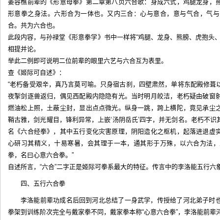
姜容樵前辈的《形意母拳》第二章第八页六合歌：身成六式，鸡腿龙身，
形意拳之身法。六形合为一体也。又内三合：心与意合，意与气合，气与
合。共为六合也。
此段内容，与孙禄堂《形意拳学》书中一样将“鸡腿、龙身、熊膀、虎抱头、鹰捉、雷
相提并论。
举此二例即可说明二位前辈的眼里六艺与六合互为表里。
查《姬际可自述》：
“老朽备受艰辛，真乃言莫可喻。只身宿古刹，四壁肃然，单将东配殿修葺
夜掣剑逐兽返归，偶见西配殿内隐隐有光。当时明月皎洁，老朽疑由破窗
燃油松上照，土蔽尘封，显出点点微光。纵身一跳，跨上横陀，竟见承尘
鞘古雅，剑光耀目，锋利异常，上嵌‘汤阴岳氏’四字，并无剑名。老朽不
名《六合经拳》，其中五行变化灾害原理，阴阳造化之枢机，起落进退虚
心研习其精义，十易寒暑，会其理于一本，通其形于万殊，以六合为法，
拳，名曰心意六合拳。”
自述所言，“六合”二字正是姬际可拳系最大的特征。传言中的李洛能五行六
四、五行六合拳
李洛能前辈功成名后回到河北总结了一身武学，传授给了河北弟子时
拳架到训练阶次完全与戴家拳不同，戴家拳本称“心意六合拳”，李洛能前辈河