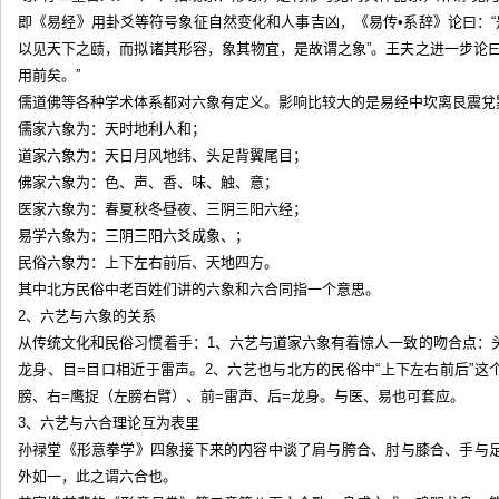
即《易经》用卦爻等符号象征自然变化和人事吉凶，《易传•系辞》论曰：“
以见天下之赜，而拟诸其形容，象其物宜，是故谓之象”。王夫之进一步论
用前矣。”
儒道佛等各种学术体系都对六象有定义。影响比较大的是易经中坎离艮震兌
儒家六象为：天时地利人和；
道家六象为：天日月风地纬、头足背翼尾目；
佛家六象为：色、声、香、味、触、意；
医家六象为：春夏秋冬昼夜、三阴三阳六经；
易学六象为：三阴三阳六爻成象、；
民俗六象为：上下左右前后、天地四方。
其中北方民俗中老百姓们讲的六象和六合同指一个意思。
2、六艺与六象的关系
从传统文化和民俗习惯着手：1、六艺与道家六象有着惊人一致的吻合点：头
龙身、目=目口相近于雷声。2、六艺也与北方的民俗中“上下左右前后”这
膀、右=鹰捉（左膀右臂）、前=雷声、后=龙身。与医、易也可套应。
3、六艺与六合理论互为表里
孙禄堂《形意拳学》四象接下来的内容中谈了肩与胯合、肘与膝合、手与
外如一，此之谓六合也。