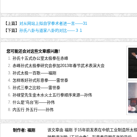
【上篇】
对从网站上拟自学拳术者进一言——31
【下篇】
孙氏八卦与道家八卦的对比——３１
您可能还会对这些文章感兴趣！
孙氏十五式办公室太极拳在赤峰
赤峰孙式太极拳研究会参加2013年春节武术表演大会
孙式太极一百歌——福刚
怎样练好孙式形意拳——雷世泰
孙式三拳之比较——雷世泰
孙禄堂先生金木水火土五行拳顺序来源—孙伟
什么是“鸟台”形——孙伟
内五行 外五行——孙伟
该文章由 福刚 于15年前发表在
中航工业制造所太
制作者:
福刚