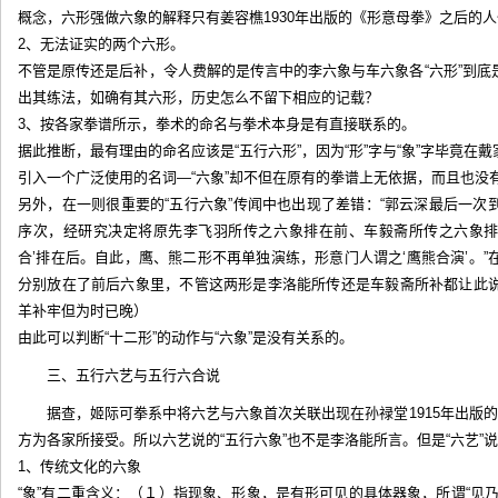
概念，六形强做六象的解释只有姜容樵1930年出版的《形意母拳》之后的
2、无法证实的两个六形。
不管是原传还是后补，令人费解的是传言中的李六象与车六象各“六形”到
出其练法，如确有其六形，历史怎么不留下相应的记载？
3、按各家拳谱所示，拳术的命名与拳术本身是有直接联系的。
据此推断，最有理由的命名应该是“五行六形”，因为“形”字与“象”字毕竟
引入一个广泛使用的名词—“六象”却不但在原有的拳谱上无依据，而且也没
另外，在一则很重要的“五行六象”传闻中也出现了差错：“郭云深最后一
序次，经研究决定将原先李飞羽所传之六象排在前、车毅斋所传之六象排在
合’排在后。自此，鹰、熊二形不再单独演练，形意门人谓之‘鹰熊合演’。
分别放在了前后六象里，不管这两形是李洛能所传还是车毅斋所补都让此
羊补牢但为时已晚）
由此可以判断“十二形”的动作与“六象”是没有关系的。
三、五行六艺与五行六合说
据查，姬际可拳系中将六艺与六象首次关联出现在孙禄堂1915年出版
方为各家所接受。所以六艺说的“五行六象”也不是李洛能所言。但是“六艺”
1、传统文化的六象
“象”有二重含义：（１）指现象、形象，是有形可见的具体器象，所谓“见