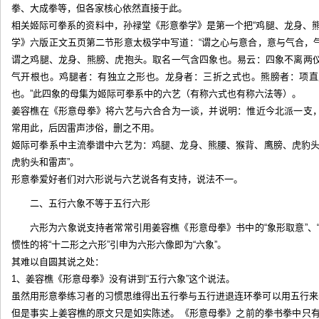
拳、大成拳等，但各家核心依然直接于此。
相关姬际可拳系的资料中，孙禄堂《形意拳学》是第一个把“鸡腿、龙身、
学》六版正文五页第二节形意太极学中写道：“谓之心与意合，意与气合，
谓之鸡腿、龙身、熊膀、虎抱头。取名一气含四象也。易云：四象不离两
气开根也。鸡腿者：有独立之形也。龙身者：三折之式也。熊膀者：项直
也。”此四象的母集为姬际可拳系中的六艺（有称六式也有称六法等）。
姜容樵在《形意母拳》将六艺与六合合为一谈，并说明：惟近今北派一支
常用此，后因雷声涉俗，删之不用。
姬际可拳系中主流拳谱中六艺为：鸡腿、龙身、熊腰、猴背、鹰膀、虎豹头
虎豹头和雷声”。
形意拳爱好者们对六形说与六艺说各有支持，说法不一。
二、五行六象不等于五行六形
六形为六象说支持者常常引用姜容樵《形意母拳》书中的“象形取意”、
惯性的将“十二形之六形”引申为六形六像即为“六象”。
其难以自圆其说之处：
1、姜容樵《形意母拳》没有讲到“五行六象”这个说法。
虽然用形意拳练习者的习惯思维得出五行拳与五行进退连环拳可以用五行来
但是事实上姜容樵的原文只是如实陈述。《形意母拳》之前的拳书拳中只有“